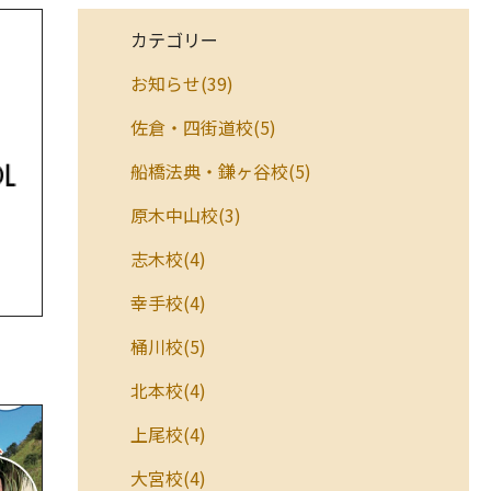
カテゴリー
お知らせ(39)
佐倉・四街道校(5)
船橋法典・鎌ヶ谷校(5)
原木中山校(3)
志木校(4)
幸手校(4)
桶川校(5)
北本校(4)
上尾校(4)
大宮校(4)