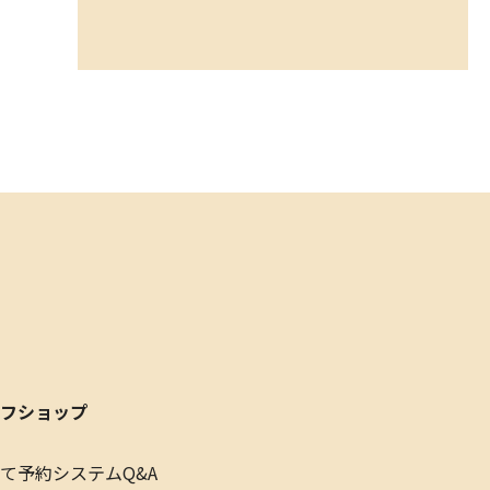
フショップ
て
予約システムQ&A